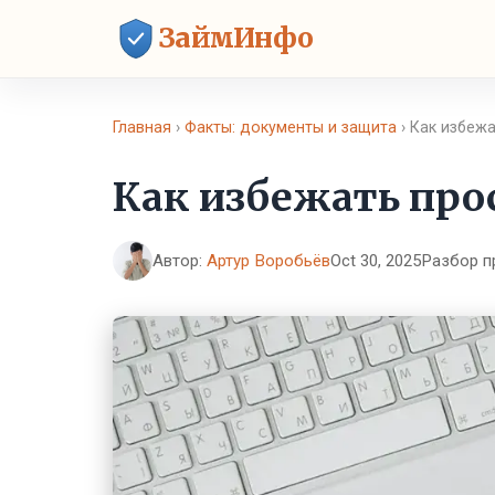
ЗаймИнфо
Главная
›
Факты: документы и защита
› Как избеж
Как избежать про
Автор:
Артур Воробьёв
Oct 30, 2025
Разбор п