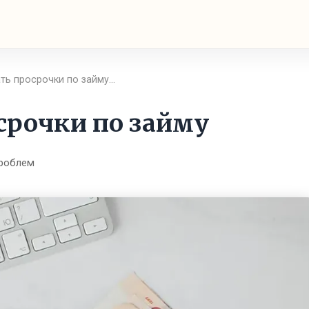
ать просрочки по займу…
срочки по займу
роблем