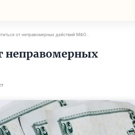
ититься от неправомерных действий МФО…
от неправомерных
ст