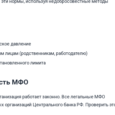
и эти нормы, используя недобросовестные методы
еское давление
им лицам (родственникам, работодателю)
становленного лимита
ость МФО
рганизация работает законно. Все легальные МФО
 организаций Центрального банка РФ. Проверить эт