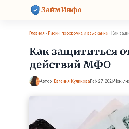
ЗаймИнфо
Главная
›
Риски: просрочка и взыскание
› Как защ
Как защититься 
действий МФО
Автор:
Евгения Куликова
Feb 27, 2026
Чек-ли