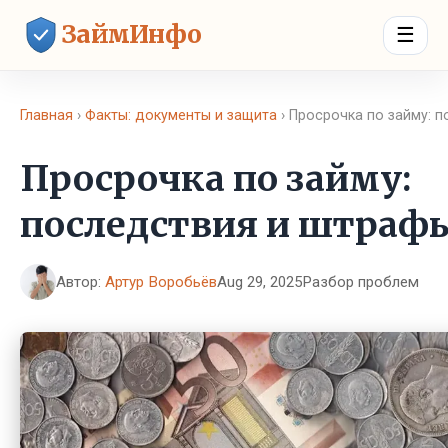
ЗаймИнфо
☰
Главная
›
Факты: документы и защита
› Просрочка по займу: 
Просрочка по займу:
последствия и штраф
Автор:
Артур Воробьёв
Aug 29, 2025
Разбор проблем