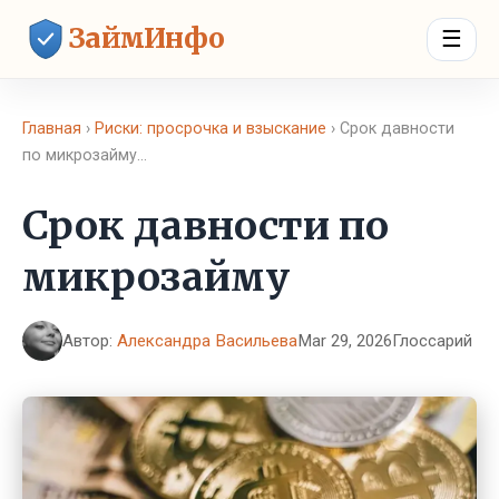
ЗаймИнфо
☰
Главная
›
Риски: просрочка и взыскание
› Срок давности
по микрозайму…
Срок давности по
микрозайму
Автор:
Александра Васильева
Mar 29, 2026
Глоссарий