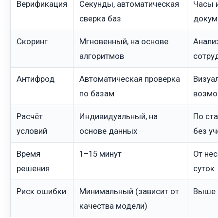
Верификация
Секунды, автоматическая
Часы и
сверка баз
докум
Скоринг
Мгновенный, на основе
Анали
алгоритмов
сотру
Антифрод
Автоматическая проверка
Визуал
по базам
возмо
Расчёт
Индивидуальный, на
По ст
условий
основе данных
без у
Время
1–15 минут
От не
решения
суток
Риск ошибки
Минимальный (зависит от
Выше 
качества модели)