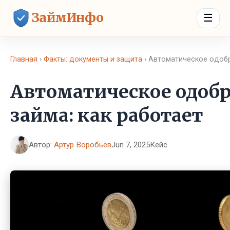
ЗаймИнфо
☰
Главная
›
Факты: документы и защита
› Автоматическое одобр
Автоматическое одоб
займа: как работает
Автор:
Артур Воробьёв
Jun 7, 2025
Кейс