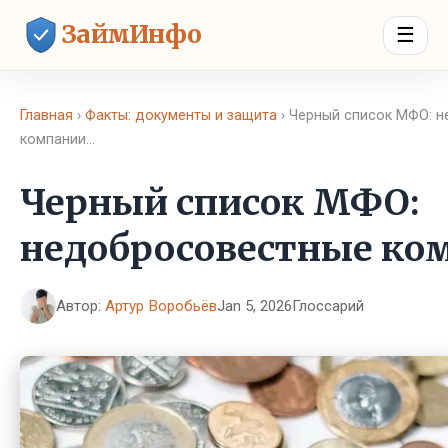
ЗаймИнфо
☰
Главная
›
Факты: документы и защита
› Черный список МФО: 
компании…
Черный список МФО:
недобросовестные ко
Автор:
Артур Воробьёв
Jan 5, 2026
Глоссарий