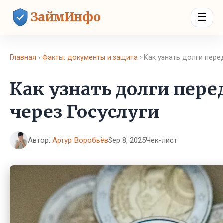
ЗаймИнфо
☰
Главная
›
Факты: документы и защита
› Как узнать долги пер
Как узнать долги пер
через Госуслуги
Автор:
Артур Воробьёв
Sep 8, 2025
Чек-лист