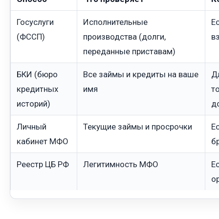
Госуслуги
Исполнительные
Е
(ФССП)
производства (долги,
в
переданные приставам)
БКИ (бюро
Все займы и кредиты на ваше
Д
кредитных
имя
т
историй)
д
Личный
Текущие займы и просрочки
Е
кабинет МФО
б
Реестр ЦБ РФ
Легитимность МФО
Е
о