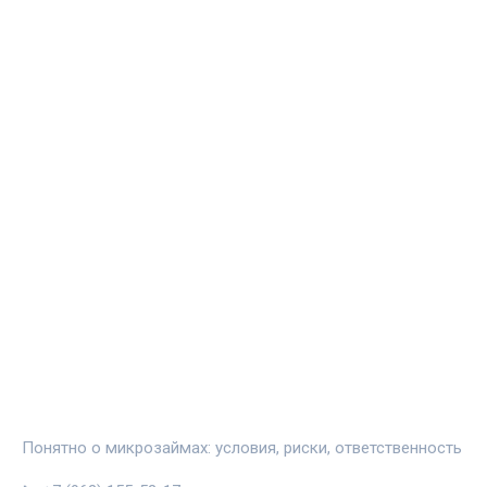
120+
24724/7
Материалов в архиве
Доступ к материалам
ЗАЙМИНФО
Понятно о микрозаймах: условия, риски, ответственность