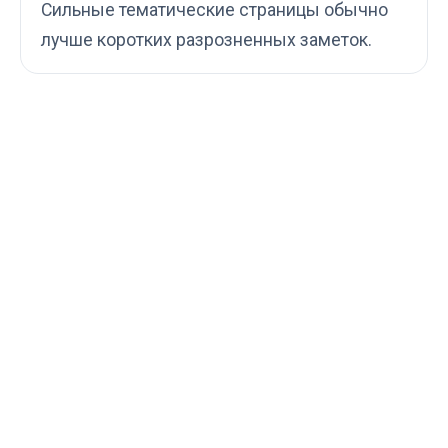
Сильные тематические страницы обычно
лучше коротких разрозненных заметок.
4.9★
120+
Серийных публикаций
Практических кейсов
40+
60+
Проверенных
Практических разборов
источников