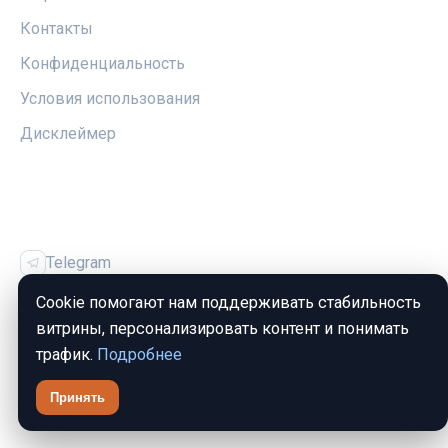
Контакты
Конфиденциальность
Условия использования
Дисклеймер
СОЦСЕТИ
Telegram
Vk
Cookie помогают нам поддерживать стабильность
витрины, персонализировать контент и понимать
трафик.
Подробнее
Принять
© 2026 ЗаймИнфо. Все права защищены.